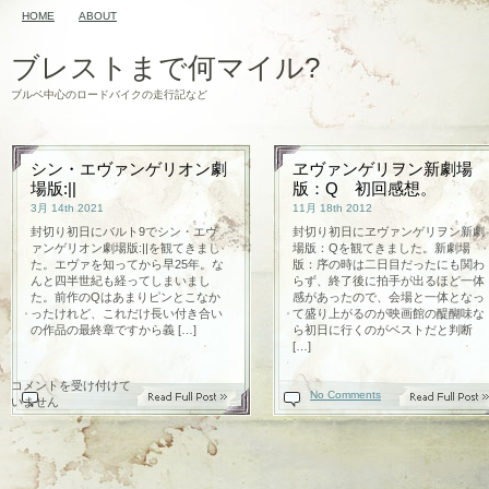
HOME
ABOUT
ブレストまで何マイル?
ブルベ中心のロードバイクの走行記など
シン・エヴァンゲリオン劇
ヱヴァンゲリヲン新劇場
場版:||
版：Q 初回感想。
3月 14th 2021
11月 18th 2012
封切り初日にバルト9でシン・エヴ
封切り初日にヱヴァンゲリヲン新劇
ァンゲリオン劇場版:||を観てきまし
場版：Qを観てきました。新劇場
た。エヴァを知ってから早25年。な
版：序の時は二日目だったにも関わ
んと四半世紀も経ってしまいまし
らず、終了後に拍手が出るほど一体
た。前作のQはあまりピンとこなか
感があったので、会場と一体となっ
ったけれど、これだけ長い付き合い
て盛り上がるのが映画館の醍醐味な
の作品の最終章ですから義 […]
ら初日に行くのがベストだと判断
[…]
シ
コメントを受け付けて
On
No Comments
ン・
いません
エ
ヴ
ァ
ン
ゲ