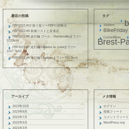
リ
オ
ン
劇
最近の投稿
タグ
場
b
版:||
1000km
PBP2023 #10 振り返り〜PBPの攻略法
は
BikeFriday
PBP2023 #9 装備リストと反省点
PBP2023 #8 走行編 ゴール：Rambouilletまで (〜
CornerBikes
Brest-Pa
1220km)
PBP2023 #7 走行編 Villaines-la-Juhelまで (〜
1017.7km)
PBP2023 #6 走行編 Loudéacまで (〜782.2km)
アーカイブ
メタ情報
2023年10月
ログイン
2023年9月
投稿フィード
2022年7月
コメントフィード
2022年5月
WordPress.org
2021年3月