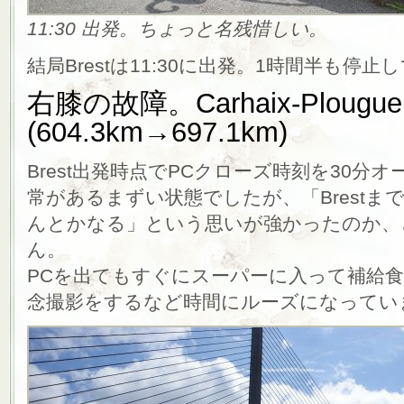
11:30 出発。ちょっと名残惜しい。
結局Brestは11:30に出発。1時間半も停
右膝の故障。Carhaix-Plougu
(604.3km→697.1km)
Brest出発時点でPCクローズ時刻を30分
常があるまずい状態でしたが、「Brest
んとかなる」という思いが強かったのか、
ん。
PCを出てもすぐにスーパーに入って補給
念撮影をするなど時間にルーズになってい