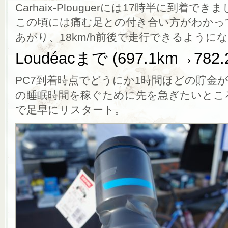
Carhaix-Plouguerには17時半に到着でき
この頃には痛む足との付き合い方がわかっ
あがり、18km/h前後で走行できるように
Loudéacまで (697.1km→782.
PC7到着時点でどうにか1時間ほどの貯金
の睡眠時間を稼ぐために先を急ぎたいとこ
で足早にリスタート。