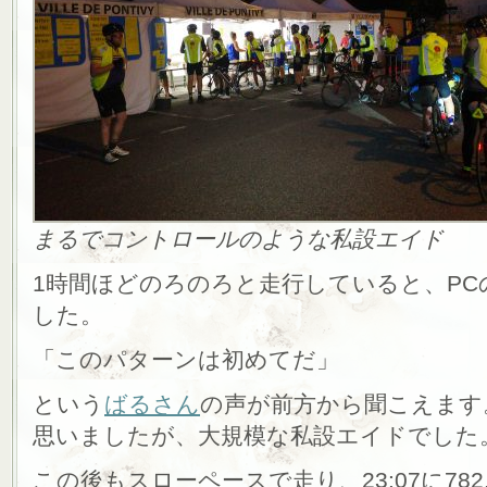
まるでコントロールのような私設エイド
1時間ほどのろのろと走行していると、P
した。
「このパターンは初めてだ」
という
ばるさん
の声が前方から聞こえます
思いましたが、大規模な私設エイドでした
この後もスローペースで走り、23:07に782.