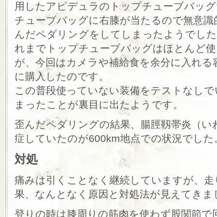
用したアピデュラのトップチューブバッグ
チューブバッグに右膝が当たるので無意識
んだペダリングをしてしまったようでした
れまでトップチューブバッグはほとんど使
が、今回はカメラや補給食を余分に入れる
に購入したのです。
この普段使っていない装備をテストなしで
まったことが裏目に出たようです。
歪んだペダリングの結果、腸脛靱帯炎（い
症していたのが600km地点での状況でした
対処
痛みは引くことなく継続していますが、走
果、なんとなく原因と対処法が見えてきま
登りの時は膝周りの筋肉を使わず股関節で