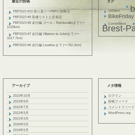
最近の投稿
タグ
b
1000km
PBP2023 #10 振り返り〜PBPの攻略法
BikeFriday
PBP2023 #9 装備リストと反省点
PBP2023 #8 走行編 ゴール：Rambouilletまで (〜
CornerBikes
Brest-Pa
1220km)
PBP2023 #7 走行編 Villaines-la-Juhelまで (〜
1017.7km)
PBP2023 #6 走行編 Loudéacまで (〜782.2km)
アーカイブ
メタ情報
2023年10月
ログイン
2023年9月
投稿フィード
2022年7月
コメントフィード
2022年5月
WordPress.org
2021年3月
2020年5月
2019年5月