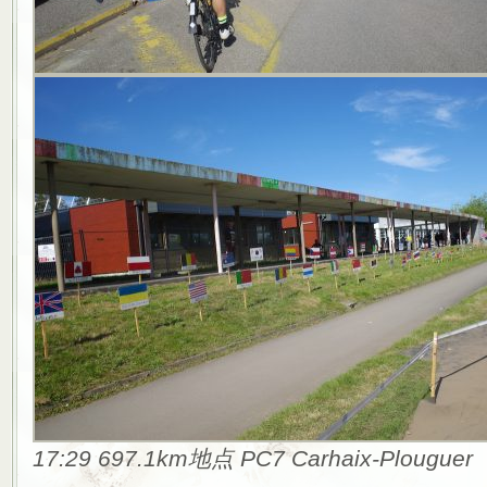
17:29 697.1km地点 PC7 Carhaix-Plouguer