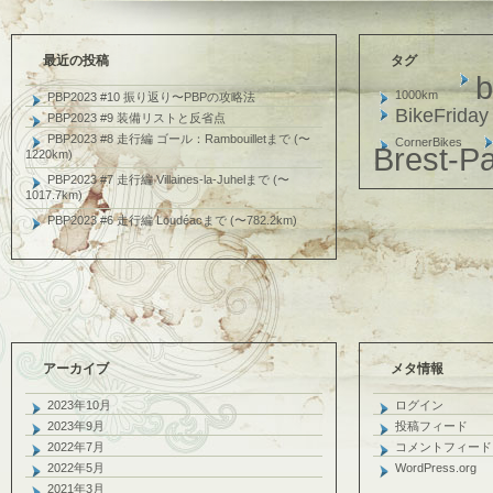
最近の投稿
タグ
b
1000km
PBP2023 #10 振り返り〜PBPの攻略法
BikeFriday
PBP2023 #9 装備リストと反省点
PBP2023 #8 走行編 ゴール：Rambouilletまで (〜
CornerBikes
Brest-Pa
1220km)
PBP2023 #7 走行編 Villaines-la-Juhelまで (〜
1017.7km)
PBP2023 #6 走行編 Loudéacまで (〜782.2km)
アーカイブ
メタ情報
2023年10月
ログイン
2023年9月
投稿フィード
2022年7月
コメントフィード
2022年5月
WordPress.org
2021年3月