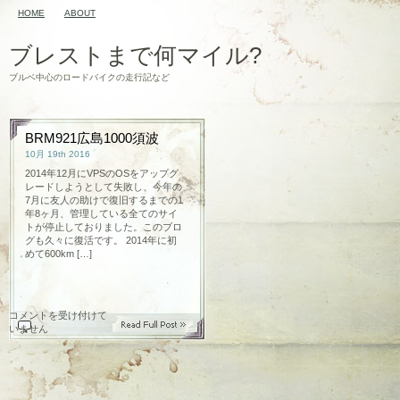
HOME
ABOUT
ブレストまで何マイル?
ブルベ中心のロードバイクの走行記など
BRM921広島1000須波
10月 19th 2016
2014年12月にVPSのOSをアップグ
レードしようとして失敗し、今年の
7月に友人の助けで復旧するまでの1
年8ヶ月、管理している全てのサイ
トが停止しておりました。このブロ
グも久々に復活です。 2014年に初
めて600km […]
BRM921
コメントを受け付けて
広
いません
島
1000
須
波
は